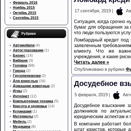
Февраль 2016
Ноябрь 2015
17 сентября, 2019 |
Ав
Октябрь 2015
Сентябрь 2015
Ситуация, когда срочно 
бумаг для обращения за к
что люди пользуются усл
Рубрики
Ломбардный кредит под з
заявленным требованиям,
Автомобили
(4)
клиенту. Что же важн
Автострахование
(1)
Бизнес
(14)
учреждения, и какие риск
Вибране
(3)
Читать далее »
Головна
(68)
Опубликовано в рубрике
Ф
Города
(2)
Грузоперевозки
(2)
Для взрослых
(18)
Досудебное вз
Домашние животные
(2)
Игры
(2)
5 февраля, 2019 |
Авт
Интернет
(12)
Компьютерная техника
(5)
Досудебное взыскание з
Красота и здоровье
(14)
должников по актуальн
Кулинария
(1)
юридическим аспектам и 
Материалы
(2)
Мебель
(2)
В компании работает бол
Медицина
(8)
штат юристов, которые д