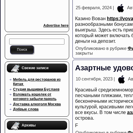
25 февраля, 2024 |
Ав
Казино Вован
https://vova
разнообразными бонусам
Advertise here
выигрыш. Здесь есть при
который может включать
деньги на депозит.
Опубликовано в рубрике
Ф
закрыты
Азартные удов
Свежие записи
10 сентября, 2023 |
Ав
Мебель для ресторанов из
Китая
Красивый средиземноморс
Cтудия вышивки Буслаев
Взломать кошелек от
песчаными пляжами, теп
которого забыли пароль
бесконечными историческ
Доставка алкоголя Москва
культурой, красивыми ле
Добрые слова
все вкусы. В том числе
аз
острова.
F
Архивы
Опубликовано в рубрике
Ф