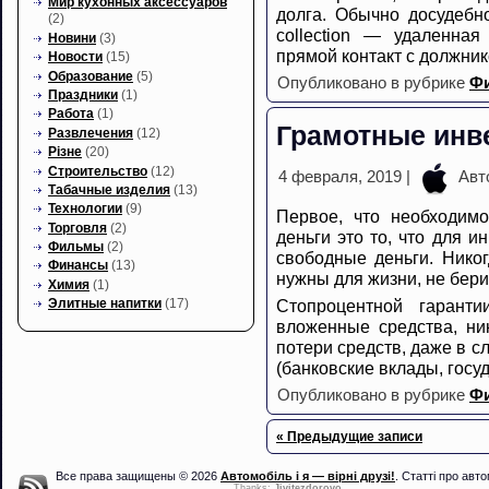
Мир кухонных аксессуаров
долга. Обычно досудебно
(2)
collection — удаленная
Новини
(3)
прямой контакт с должни
Новости
(15)
Образование
(5)
Опубликовано в рубрике
Ф
Праздники
(1)
Работа
(1)
Грамотные инв
Развлечения
(12)
Різне
(20)
Строительство
(12)
4 февраля, 2019 |
Авт
Табачные изделия
(13)
Технологии
(9)
Первое, что необходимо
Торговля
(2)
деньги это то, что для 
Фильмы
(2)
свободные деньги. Никог
Финансы
(13)
нужны для жизни, не бер
Химия
(1)
Элитные напитки
(17)
Стопроцентной гаранти
вложенные средства, ник
потери средств, даже в с
(банковские вклады, госу
Опубликовано в рубрике
Ф
« Предыдущие записи
Все права защищены © 2026
Автомобіль і я — вірні друзі!
. Статті про авто
Thanks:
Jivitezdorovo