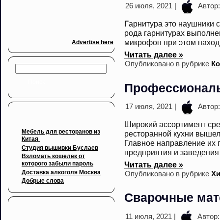
26 июля, 2021 |
Автор
Г
арнитура это наушники 
рода гарнитурах выполне
микрофон при этом наход
Advertise here
Читать далее »
Опубликовано в рубрике
Ко
Профессиональ
17 июля, 2021 |
Автор
Свежие записи
Широкий ассортимент ср
Мебель для ресторанов из
ресторанной кухни вышел
Китая
Главное направление их
Cтудия вышивки Буслаев
предприятия и заведения
Взломать кошелек от
Читать далее »
которого забыли пароль
Доставка алкоголя Москва
Опубликовано в рубрике
Х
Добрые слова
Сварочные ма
Архивы
11 июля, 2021 |
Автор