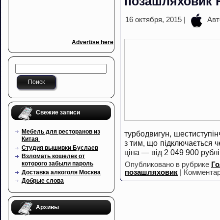
позашляховик 
16 октября, 2015 |
Авт
Advertise here
Свежие записи
Мебель для ресторанов из
турбодвигун, шестиступін
Китая
з тим, що підключається ч
Cтудия вышивки Буслаев
ціна — від 2 049 900 рубл
Взломать кошелек от
которого забыли пароль
Опубликовано в рубрике
Го
позашляховик
|
Комментар
Доставка алкоголя Москва
Добрые слова
Архивы