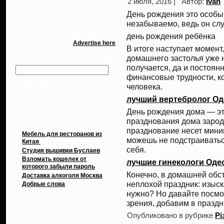
2 июля, 2016 |
Автор:
Ivan
День рождения это особый
незабываемо, ведь он случ
день рождения ребёнка
Advertise here
В итоге наступает момент
домашнего застолья уже н
получается, да и постоян
финансовые трудности, к
человека.
лучший вертебролог Од
День рождения дома — эт
Свежие записи
празднования дома зароди
празднование несет мини
Мебель для ресторанов из
можешь не подстраиваться
Китая
себя.
Cтудия вышивки Буслаев
Взломать кошелек от
лучшие гинекологи Оде
которого забыли пароль
Конечно, в домашней обс
Доставка алкоголя Москва
неплохой праздник: изыск
Добрые слова
нужно? Но давайте посмот
зрения, добавим в праздн
Архивы
Опубликовано в рубрике
Рі