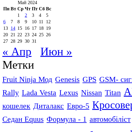
Май 2024
Пн
Вт
Ср
Чт
Пт
Сб
Вс
1
2
3
4
5
6
7
8
9
10
11
12
13
14
15
16
17
18
19
20
21
22
23
24
25
26
27
28
29
30
31
« Апр
Июн »
Метки
Fruit Ninja Мод
Genesis
GPS
GSM- сиг
А
Rally
Lada Vesta
Lexus
Nissan
Titan
Кросове
кошелек
Диталакс
Евро-5
Седан Equus
Формула - 1
автомобіліст